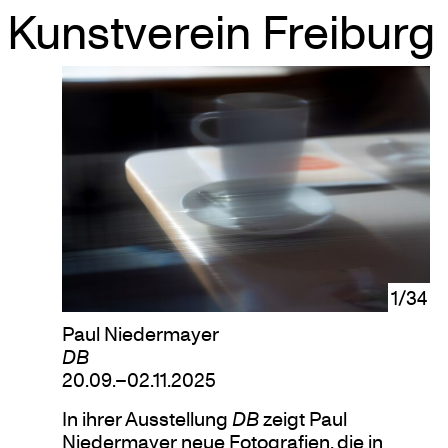
Kunstverein Freiburg
Skip
to
content
1/34
Paul Niedermayer
DB
20.09.–02.11.2025
In ihrer Ausstellung
DB
zeigt Paul
Niedermayer neue Fotografien, die in