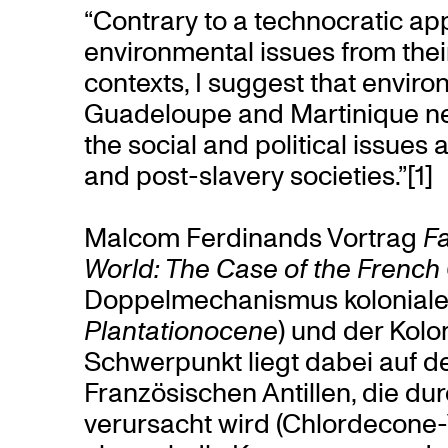
“Contrary to a technocratic ap
environmental issues from their 
contexts, I suggest that enviro
Guadeloupe and Martinique nee
the social and political issues 
and post-slavery societies.”[1]
Malcom Ferdinands Vortrag
Fa
World: The Case of the Frenc
Doppelmechanismus kolonialer 
Plantationocene
) und der Kolo
Schwerpunkt liegt dabei auf d
Französischen Antillen, die du
verursacht wird (Chlordecone-