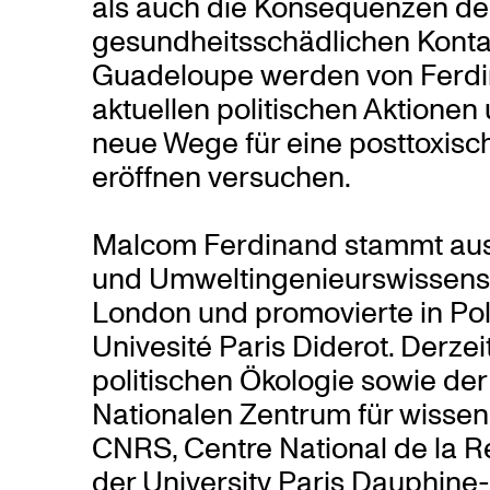
als auch die Konsequenzen de
gesundheitsschädlichen Konta
Guadeloupe werden von Ferdin
aktuellen politischen Aktionen 
neue Wege für eine posttoxisc
eröffnen versuchen.
Malcom Ferdinand stammt aus 
und Umweltingenieurswissensc
London und promovierte in Poli
Univesité Paris Diderot. Derzei
politischen Ökologie sowie d
Nationalen Zentrum für wissen
CNRS, Centre National de la Re
der University Paris Dauphine-