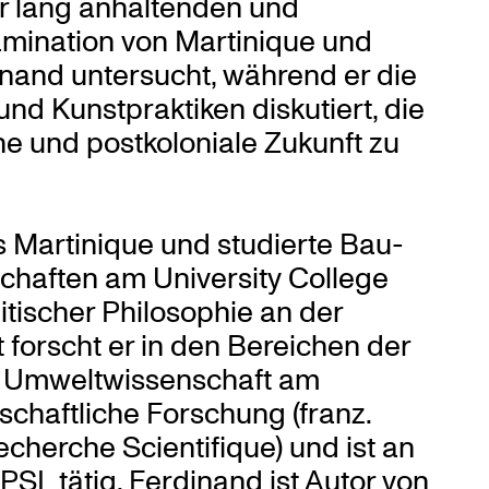
r lang anhaltenden und
mination von Martinique und
and untersucht, während er die
und Kunstpraktiken diskutiert, die
he und postkoloniale Zukunft zu
Martinique und studierte Bau-
haften am University College
tischer Philosophie an der
t forscht er in den Bereichen der
er Umweltwissenschaft am
schaftliche Forschung (franz.
cherche Scientifique) und ist an
PSL tätig. Ferdinand ist Autor von