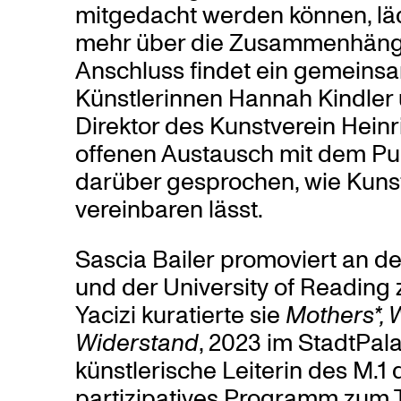
mitgedacht werden können, läd
mehr über die Zusammenhänge 
Anschluss findet ein gemeins
Künstlerinnen Hannah Kindler
Direktor des Kunstverein Heinri
offenen Austausch mit dem P
darüber gesprochen, wie Kunst
vereinbaren lässt.
Sascia Bailer
promoviert an de
und der University of Reading
Yacizi kuratierte sie
Mothers*, 
Widerstand
, 2023 im StadtPala
künstlerische Leiterin des M.1
partizipatives Programm zum T