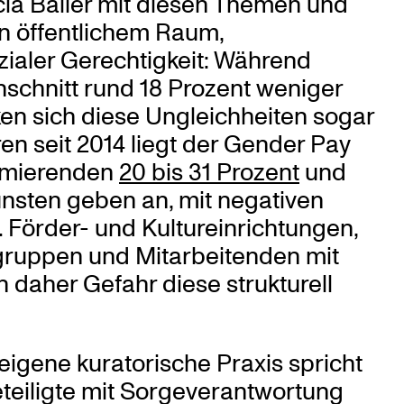
cia Bailer mit diesen Themen und
von öffentlichem Raum,
zialer Gerechtigkeit: Während
schnitt rund 18 Prozent weniger
ken sich diese Ungleichheiten sogar
ren seit 2014 liegt der Gender Pay
armierenden
20 bis 31 Prozent
und
ünsten geben an, mit negativen
n. Förder- und Kultureinrichtungen,
gruppen und Mitarbeitenden mit
n daher Gefahr diese strukturell
 eigene kuratorische Praxis spricht
Beteiligte mit Sorgeverantwortung